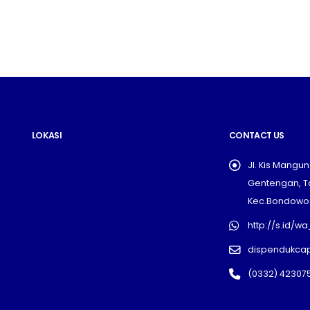
LOKASI
CONTACT US
Jl. Kis Mangu
Gentengan, T
Kec.Bondowo
http://s.id/
dispendukca
(0332) 42307