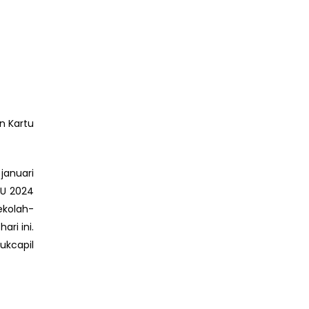
n Kartu
januari
LU 2024
ekolah-
ri ini.
ukcapil