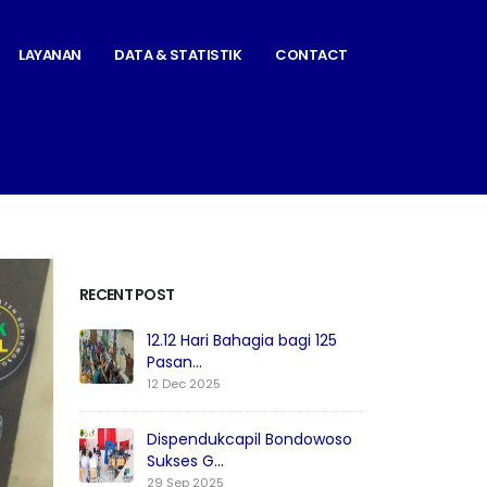
LAYANAN
DATA & STATISTIK
CONTACT
RECENT POST
12.12 Hari Bahagia bagi 125
Pasan...
12 Dec 2025
Dispendukcapil Bondowoso
Sukses G...
29 Sep 2025