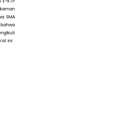
n E-KTP
rekaman
swa SMA
n bahwa
ngikuti
at ini.