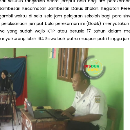
dari seluruh rangkaian acara jemput bola bagi tim perekama
 Jambesari Kecamatan Jambesari Darus Sholah. Kegiatan Pe
gambil waktu di sela-sela jam pelajaran sekolah bagi para si
m pelaksanaan jemput bola perekaman ini (Dodik) menyataka
iswa yang sudah wajib KTP atau berusia 17 tahun dalam me
mnya kurang lebih 164 Siswa baik putra maupun putri hingga jum’