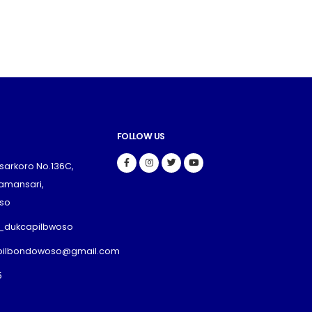
FOLLOW US
nsarkoro No.136C,
amansari,
so
wa_dukcapilbwoso
pilbondowoso@gmail.com
5